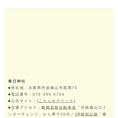
平安時代初期の貞観年間、当時の日置荘の領主であった
藤原氏が、氏神の春日大社を勧請したのがはじまりとさ
れます。その後、慶長14年（1609）に篠山城築城にと
もない、現在地へと遷されました。
境内にある能舞台は、篠山藩主の青山忠良が文久元年
（1861）に奉納したもので、国重要文化財に指定され
ています。4月に開催される「春日能」には全国から多
くの能愛好家が訪れます。また、秋の大祭には豪華な金
神輿や山鉾が登場し、市街地を巡行します。