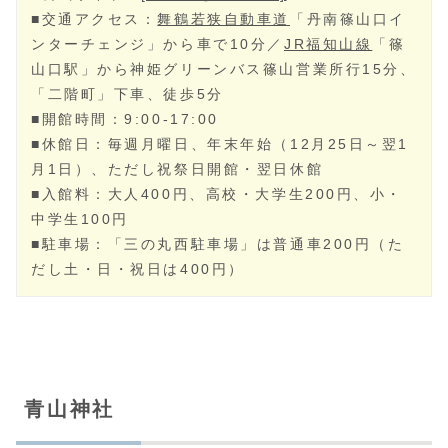
篠山城
■所在地：兵庫県丹波篠山市北新町2-3
■電話番号：079-552-4500
■公式サイト：
[こちらをクリック]
■交通アクセス：
舞鶴若狭自動車道
「丹南篠山口イ
ンターチェンジ」から車で10分／
JR福知山線
「篠
山口駅」から神姫グリーンバス篠山営業所行15分、
「二階町」下車、徒歩5分
■開館時間：9:00-17:00
■休館日：毎週月曜日、年末年始（12月25日～翌1
月1日）、ただし祝祭日開館・翌日休館
■入館料：大人400円、高校・大学生200円、小・