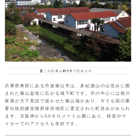
この記事は
約5分
で読めます。
兵庫県東部にある丹波篠山市は、多紀連山の山並みに囲
まれた篠山盆地に広がる城下町です。市の中心には徳川
家康が天下普請で築かせた篠山城があり、今でも国の重
要伝統的建造物群保存地区に選定された町並みがみられ
ます。京阪神から50キロメートル圏にあり、鉄道やマ
イカーでのアクセスも良好です。