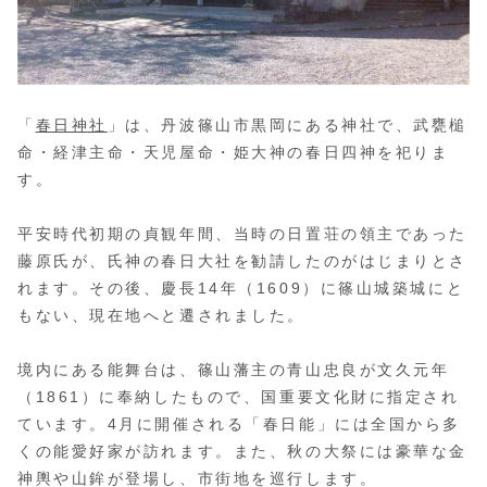
「
春日神社
」は、丹波篠山市黒岡にある神社で、武甕槌
命・経津主命・天児屋命・姫大神の春日四神を祀りま
す。