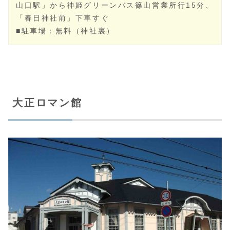
春日神社
■所在地：兵庫県丹波篠山市黒岡75
■電話番号：079-595-0704
■公式サイト：
[こちらをクリック]
■交通アクセス：
舞鶴若狭自動車道
「丹南篠山口イ
ンターチェンジ」から車で10分／
JR福知山線
「篠
山口駅」から神姫グリーンバス篠山営業所行15分、
「春日神社前」下車すぐ
■駐車場：無料（神社裏）