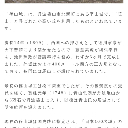
「篠山城」は、丹波篠山市北新町にある平山城で、「笹
山」と呼ばれた小高い丘を利用したものといわれていま
す。
慶長14年（1609）、西国への押さえとして徳川家康が
天下普請により築かせたもので、藤堂高虎が縄張奉行
を、池田輝政が普請奉行を務め、わずか6ヶ月で完成し
ました。外堀はおよそ400メートル四方の正方形となっ
ており、各門には馬出しが設けられていました。
最初の篠山城主は松平康重でしたが、その後幾度かの交
代を経て、寛延元年（1748）に青山忠朝が丹波亀山か
ら5万石で丹波篠山に入り、以後は青山氏の居城として
明治維新を迎えました。