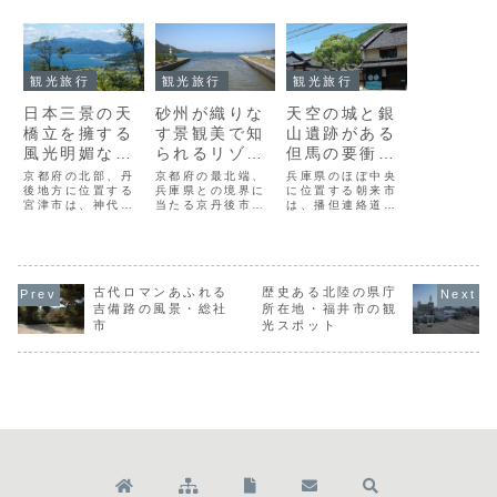
このページの編集者
Travelogues
※ このページの写真や文章を引用される場合は、リンクを
貼るなどして出典を明示してください。事前・事後のご連
絡は不要です。
関連記事
観光旅行
観光旅行
観光旅行
日本三景の天
砂州が織りな
天空の城と銀
橋立を擁する
す景観美で知
山遺跡がある
風光明媚な宮
られるリゾー
但馬の要衝・
津市の観光ス
ト地・久美浜
朝来市の観光
京都府の北部、丹
京都府の最北端、
兵庫県のほぼ中央
ポット
後地方に位置する
の観光スポッ
兵庫県との境界に
スポット
に位置する朝来市
宮津市は、神代の
当たる京丹後市久
は、播但連絡道路
ト
昔からあるという
美浜地区は、「小
と北近畿豊岡自動