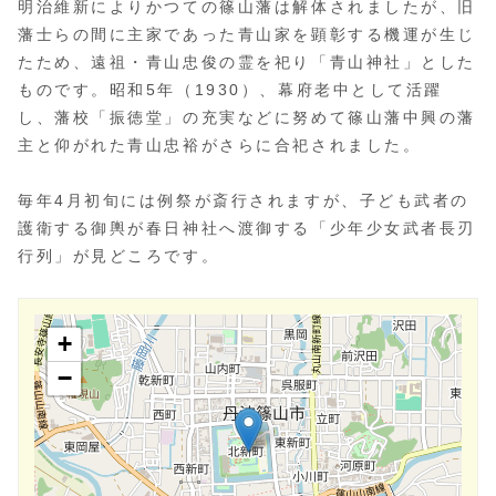
「青山神社」は、篠山城の本丸跡に鎮座する神社で、明
治15年（1882）に創建されました。
明治維新によりかつての篠山藩は解体されましたが、旧
藩士らの間に主家であった青山家を顕彰する機運が生じ
たため、遠祖・青山忠俊の霊を祀り「青山神社」とした
ものです。昭和5年（1930）、幕府老中として活躍
し、藩校「振徳堂」の充実などに努めて篠山藩中興の藩
主と仰がれた青山忠裕がさらに合祀されました。
毎年4月初旬には例祭が斎行されますが、子ども武者の