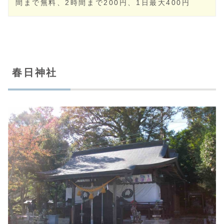
■所在地：兵庫県丹波篠山市西新町・河原町ほか
■電話番号：079-595-0704
■公式サイト：
[こちらをクリック]
■交通アクセス：
舞鶴若狭自動車道
「丹南篠山口イ
ンターチェンジ」から車で10分／
JR福知山線
「篠
山口駅」から神姫グリーンバス篠山営業所行10～
15分（①
「御徒士町武家屋敷群」
はバス10分、
「篠山本町」下車、徒歩5分／②
「河原町妻入商家
群」
はバス15分、「本篠山」下車すぐ）
■駐車場：「西町駐車場」「河原町駐車場」とも1時
間まで無料、2時間まで200円、1日最大400円
春日神社