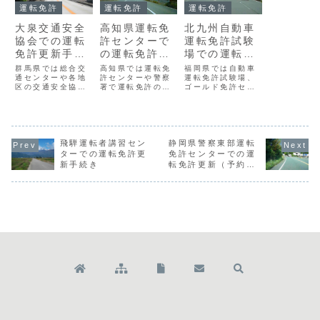
運転免許
運転免許
運転免許
大泉交通安全
高知県運転免
北九州自動車
協会での運転
許センターで
運転免許試験
免許更新手続
の運転免許更
場での運転免
き
新手続き
許更新手続き
群馬県では総合交
高知県では運転免
福岡県では自動車
通センターや各地
許センターや警察
運転免許試験場、
区の交通安全協
署で運転免許の更
ゴールド免許セン
会、一部の警察庁
新手続きを受け付
ター、遠隔地警察
舎で運転免許更新
けています。ただ
署で運転免許の更
手続きをしていま
し、警察署につい
新手続きを受け付
す。このうち大泉
ては一部を除きま
けています。ただ
交通安全協会での
す。このうち高知
し、窓口によって
運転免許更新手続
飛騨運転者講習セン
県運転免許センタ
静岡県警察東部運転
対応できる免許の
きは次のとおりで
ーでの運転免許更
種類が異なりま
ターでの運転免許更
免許センターでの運
す。大泉交通安全
新手続きは次のと
す。北九州自動車
新手続き
転免許更新（予約
協会のアクセス所
おりです。高知県
運転免許試験場の
制）手続き
在地〒３７０－０
運転免許センター
アクセス所在地〒
５１４群馬県邑楽
のアクセス所在地
８０２－０８４２
郡大泉町朝日２－
〒７８１－２１
北九州市小倉南区
２...
２...
日...