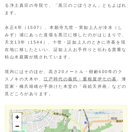
る浄土真宗の寺院で、「黒江のごぼうさん」ともよばれ
ます。
永正4年（1507）、本願寺九世・実如上人が冷水（し
みず）浦にあった道場を黒江に移したのがはじまりで、
天文13年（1544）、十世・証如上人のときに寺基を現
在地に移したといい、証如上人お手作りと伝わる貴重な
枯山水庭園が残されています。
境内にはそのほか、高さ20メートル・樹齢600年のク
スノキの大木や、
江戸時代の義民・重根屋伊七の墓
、漆
芸家・橋爪靖雄が手掛けた本堂の「蒔絵天井画」などの
見どころがあります。