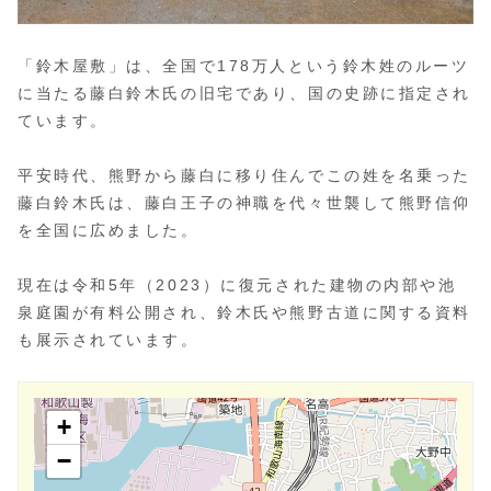
「鈴木屋敷」は、全国で178万人という鈴木姓のルーツ
に当たる藤白鈴木氏の旧宅であり、国の史跡に指定され
ています。
平安時代、熊野から藤白に移り住んでこの姓を名乗った
藤白鈴木氏は、藤白王子の神職を代々世襲して熊野信仰
を全国に広めました。
現在は令和5年（2023）に復元された建物の内部や池
泉庭園が有料公開され、鈴木氏や熊野古道に関する資料
も展示されています。