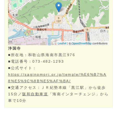
浄国寺
■所在地：
和歌山県
海南市‎
黒江976
■電話番号：
073-482-1293
■公式サイト：
https://saginomori.or.jp/temple/%E6%B7%A
8%E5%9C%8B%E5%AF%BA/
■交通アクセス：ＪＲ紀勢本線「黒江駅」から徒歩
15分／
阪和自動車道
「海南インターチェンジ」から
車で10分