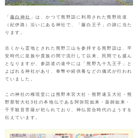
「
藤白神社
」は、かつて熊野詣に利用された熊野街道
（紀伊路）沿いにある神社で、「藤白王子」の跡に当た
ります。
古くから霊地とされた熊野三山を参拝する熊野詣は、平
安時代に皇族や貴族の間で流行して以来、民間でも盛ん
となりますが、参詣道の途中には「熊野九十九王子」と
よばれる神社があり、奉幣や経供養などの儀式が行われ
ていました。
この神社の権現堂には熊野本宮大社・熊野速玉大社・熊
野那智大社3社の本地仏である阿弥陀如来・薬師如来・
千手観音菩薩が祀られており、神仏習合時代のようすを
伝えています。