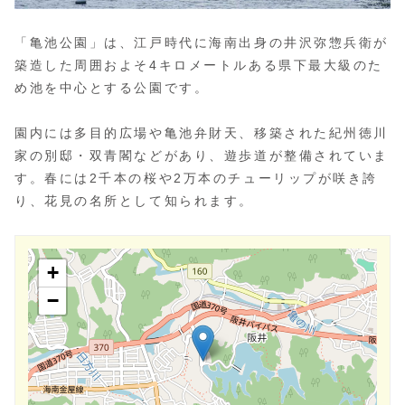
「亀池公園」は、江戸時代に海南出身の井沢弥惣兵衛が
築造した周囲およそ4キロメートルある県下最大級のた
め池を中心とする公園です。
園内には多目的広場や亀池弁財天、移築された紀州徳川
家の別邸・双青閣などがあり、遊歩道が整備されていま
す。春には2千本の桜や2万本のチューリップが咲き誇
り、花見の名所として知られます。