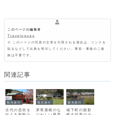
このページの編集者
Travelogues
※ このページの写真や文章を引用される場合は、リンクを
貼るなどして出典を明示してください。事前・事後のご連
絡は不要です。
関連記事
観光旅行
観光旅行
観光旅行
古代の息吹を
茅葺屋根のな
城下町の面影
伝える和歌山
つかしい風景
残す但馬の小