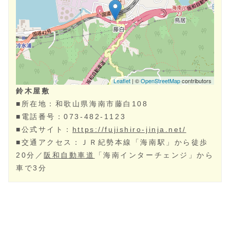
鈴木屋敷
■所在地：
和歌山県
海南市‎
藤白108
■電話番号：
073-482-1123
■公式サイト：
https://fujishiro-jinja.net/
■交通アクセス：ＪＲ紀勢本線「海南駅」から徒歩
20分／
阪和自動車道
「海南インターチェンジ」から
車で3分