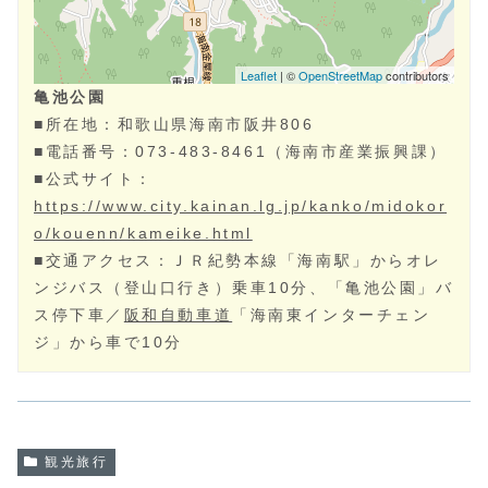
亀池公園
■所在地：
和歌山県
海南市‎
阪井806
■電話番号：
073-483-8461
（海南市産業振興課）
■公式サイト：
https://www.city.kainan.lg.jp/kanko/midokor
o/kouenn/kameike.html
■交通アクセス：ＪＲ紀勢本線「海南駅」からオレ
ンジバス（登山口行き）乗車10分、「亀池公園」バ
ス停下車／
阪和自動車道
「海南東インターチェン
ジ」から車で10分
観光旅行