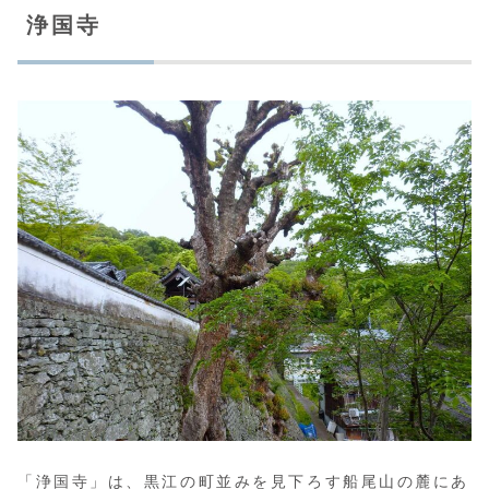
浄国寺
「浄国寺」は、黒江の町並みを見下ろす船尾山の麓にあ