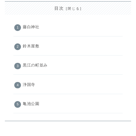
目次
藤白神社
鈴木屋敷
黒江の町並み
浄国寺
亀池公園