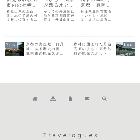
市内の社寺を
が残る水と緑
京都・豊岡市
巡る
豊かな南丹市
出石の観光ス
和歌山県の北西
かつての丹波国に
兵庫県豊岡市出石
部、紀伊半島の付
の観光スポッ
当たる京都府南丹
ポット
（いずし）地区
け根に位置する和
市は、丹波山地の
は、近世に出石藩
ト
歌山市は、江戸時
山々や桂川・由良
仙石家5万8千石の
代には徳川御三家
川に代表される水
城下町として栄
のひとつ、紀州藩
と緑に恵まれたま
え、現在でも当時
の城下町として栄
ちです。府内では
の面影を見ること
えました。現在で
府庁所在地の京都
ができます。春の
も、和歌山城を中
京都の奥座敷・口丹
市に次いで面積が
森林に囲まれた丹波
桜に彩られる出石
心に当時の面影を
大きく、「美山か
城はじめ、天にそ
波にある歴史の街－
高原のまち・京丹波
残す歴史的なスポ
やぶきの里」のよ
びえる辰鼓楼、通
亀岡市の観光スポッ
町の観光スポット
ットが数多く残っ
うに、郷愁を誘う
りに並ぶ出石そば
ト
ています。ここで
昔ながらの景観が
のお店など、風情
は、紀三井寺や日
残る地域もみられ
あふれる町並み
前神宮、伊太祁曽
ます。美山かや
は、「但馬の小京
神...
ぶ...
都」...
Travelogues