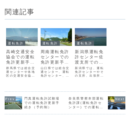
関連記事
運転免許
運転免許
運転免許
高崎交通安全
周南運転免許
新潟県運転免
協会での運転
センターでの
許センター佐
免許更新手続
免許更新手続
渡支所での運
き
き（予約制）
転免許更新手
群馬県では総合交
山口県では総合交
新潟県では、運転
通センターや各地
通センター、運転
続き（日曜予
免許センターやそ
区の交通安全協
免許センター、一
の支所、出張所、
約制）
会、一部の警察庁
部を除く警察署や
交通センター、警
舎で運転免許更新
幹部交番、出張窓
察署、一部の幹部
手続きをしていま
口で運転免許の更
交番などで運転免
す。このうち高崎
新手続きを行って
許更新手続きを受
交通安全協会での
います。このうち
け付けています。
運転免許更新手続
門真運転免許試験場
周南運転免許セン
奈良県警察本部運転
このうち新潟県警
きは次のとおりで
ターでの運転免許
察本部交通部運転
での運転免許更新手
免許課(運転免許セ
す。高崎交通安全
更新手続きは、次
免許センター佐渡
続き（予約制）
ンター) での運転免
協会のアクセス所
のとおりです。周
支所での運転免許
許更新手続き
在地〒３７０－０
南運転免許センタ
更新手続きは、次
００６群馬県高崎
ーのアクセス所在
のとおりです。新
市問屋町４－８－
地山口県周南市
潟県警察本部交
９...
毛...
通...