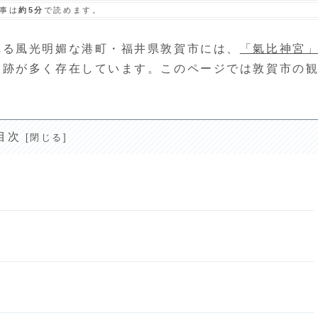
事は
約5分
で読めます。
れる風光明媚な港町・福井県敦賀市には、
「氣比神宮
旧跡が多く存在しています。このページでは敦賀市の
目次