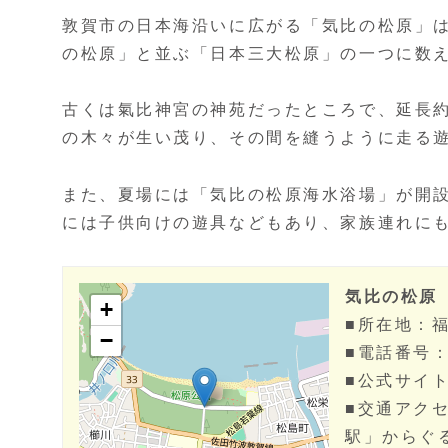
敦賀市の日本海沿いに広がる「気比の松原」
の松原」と並ぶ「日本三大松原」の一つに数
古くは氣比神宮の神苑だったところで、延長
の木々が生い茂り、その間を縫うように走る
また、夏場には「気比の松原海水浴場」が開
には子供向けの遊具などもあり、家族連れに
気比の松原
■所在地：
■電話番号：
■公式サイ
■交通アク
駅」からぐ