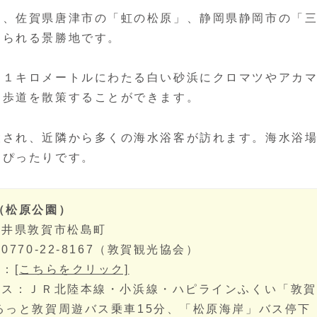
は、佐賀県唐津市の「虹の松原」、静岡県静岡市の「
えられる景勝地です。
約１キロメートルにわたる白い砂浜にクロマツやアカ
遊歩道を散策することができます。
設され、近隣から多くの海水浴客が訪れます。海水浴
もぴったりです。
（松原公園）
福井県敦賀市松島町
0770-22-8167（敦賀観光協会）
ト：
[こちらをクリック]
セス：ＪＲ北陸本線・小浜線・ハピラインふくい「敦賀
るっと敦賀周遊バス乗車15分、「松原海岸」バス停下