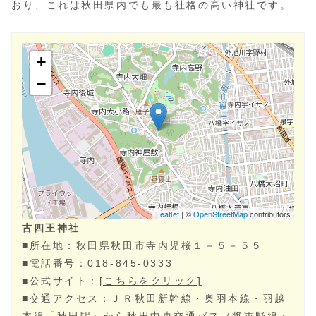
おり、これは秋田県内でも最も社格の高い神社です。
古四王神社
■所在地：秋田県秋田市寺内児桜１－５－５５
■電話番号：018-845-0333
■公式サイト：
[こちらをクリック]
■交通アクセス：ＪＲ秋田新幹線・
奥羽本線
・
羽越
本線
「秋田駅」から秋田中央交通バス（将軍野線・