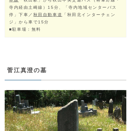
寺内経由土崎線）15分、「寺内地域センターバス
停」下車／
秋田自動車道
「秋田北インターチェン
ジ」から車で15分
■駐車場：無料
菅江真澄の墓