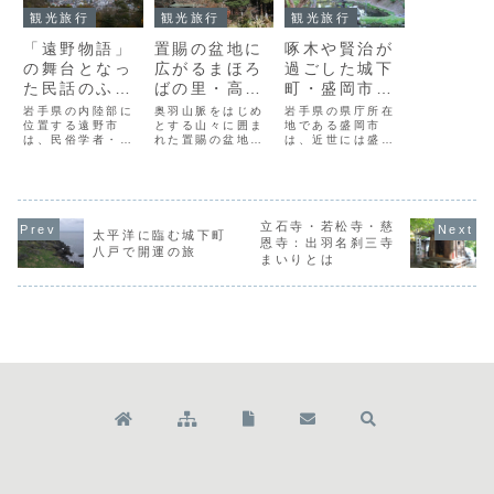
観光旅行
観光旅行
観光旅行
「遠野物語」
置賜の盆地に
啄木や賢治が
の舞台となっ
広がるまほろ
過ごした城下
た民話のふる
ばの里・高畠
町・盛岡市の
さと・遠野市
町の歴史と文
観光スポット
岩手県の内陸部に
奥羽山脈をはじめ
岩手県の県庁所在
の観光スポッ
位置する遠野市
化がわかる観
とする山々に囲ま
地である盛岡市
は、民俗学者・柳
れた置賜の盆地上
は、近世には盛岡
ト
光スポット
田國男の『遠野物
に広がる山形県高
藩10万石の城下町
語』の舞台となっ
畠町は、ぶどうや
として栄え、近代
た民話のふるさと
なし、もも、さく
に入ると、石川啄
です。物語にはカ
らんぼなどの実り
木や宮沢賢治ら名
ッパやザシキワラ
豊かなまほろばの
だたる文学者が青
シ、オシラサマ、
里として知られま
立石寺・若松寺・慈
春時代を過ごした
太平洋に臨む城下町
マヨヒガ、神隠し
す。また、安久津
場所となりまし
恩寺：出羽名刹三寺
八戸で開運の旅
など不思議な話が
八幡神社や亀岡文
た。今でも盛岡市
まいりとは
数多く登場し、早
殊に代表される、
街には、全国から
池峰山や蓮池（は
歴史や文化の香り
多くの観光客を集
せき）川に代表さ
ただよう町でもあ
める魅力的なスポ
れる豊かな自然と
り、町内には多
ットが数多く存在
あ...
く...
し...