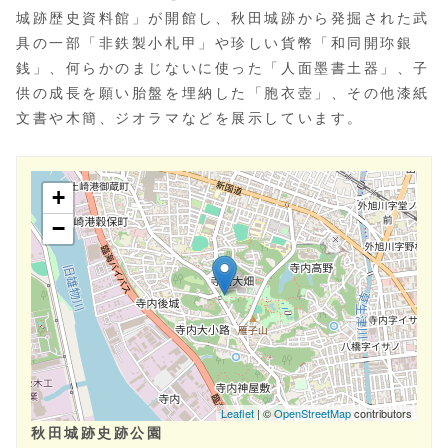
城跡歴史資料館」が開館し、秋田城跡から発掘された武
具の一部「非鉄製小札甲」や珍しい貨幣「和同開珎銀
銭」、何らかのまじないに使った「人面墨書土器」、子
供の成長を願い胎盤を埋納した「胞衣壺」、その他漆紙
文書や木簡、ジオラマなどを展示しています。
秋田城跡史跡公園