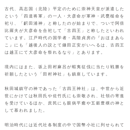
古代、高志国（北陸）平定のために崇神天皇が派遣した
という「四道将軍」の一人・大彦命が軍神・武甕槌命を
祀り、「齶田浦神」と称したのが始まりで、ついで阿倍
比羅夫が大彦命を合祀して「古四王」と称したといわれ
ています。江戸時代の国学者・高階貞房の『おほまあら
こ』にも「越後人の説とて鎌田正安がいへるは、古四王
は越王にて大彦命を祭れるなり」とあります。
境内にはまた、坂上田村麻呂が蝦夷征伐に当たり戦勝を
祈願したという「田村神社」も鎮座しています。
秋田城鎮守の神であった「古四王神社」は、中世から近
世にかけては秋田氏や佐竹氏にも崇敬され、社領の寄進
を受けているほか、庶民にも眼病平癒や五穀豊穣の神と
して慕われました。
明治時代には近代社各制度の中で国幣小社に列せられて