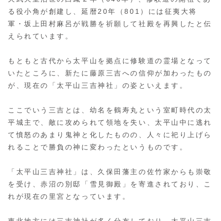
る役小角が創建し、延暦20年（801）には征夷大将
軍・坂上田村麻呂が戦勝を祈願して社殿を再興したと伝
えられています。
もともと古代から太平山を拠点に修験道の霊場となって
いたところに、新たに藤原三吉への信仰が加わったもの
が、現在の「太平山三吉神社」の姿といえます。
ここでいう三吉とは、幼名を鶴寿丸という室町時代の太
平城主で、敵に攻められて領地を失い、太平山中に逃れ
て憤怒のあまり鬼神と化したものの、人々に祀り上げら
れることで勝負の神に変わったというものです。
「太平山三吉神社」は、久保田藩主の佐竹家からも崇敬
を受け、赤沼の別邸「雪見御殿」を寄進されており、こ
れが現在の里宮となっています。