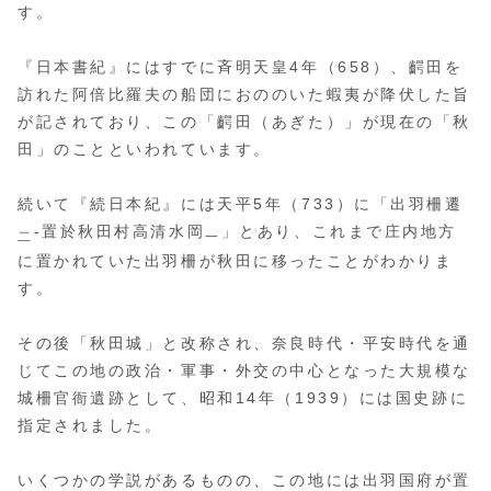
す。
『日本書紀』にはすでに斉明天皇4年（658）、齶田を
訪れた阿倍比羅夫の船団におののいた蝦夷が降伏した旨
が記されており、この「齶田（あぎた）」が現在の「秋
田」のことといわれています。
続いて『続日本紀』には天平5年（733）に「出羽柵遷
-置於秋田村高清水岡
」とあり、これまで庄内地方
二
一
に置かれていた出羽柵が秋田に移ったことがわかりま
す。
その後「秋田城」と改称され、奈良時代・平安時代を通
じてこの地の政治・軍事・外交の中心となった大規模な
城柵官衙遺跡として、昭和14年（1939）には国史跡に
指定されました。
いくつかの学説があるものの、この地には出羽国府が置