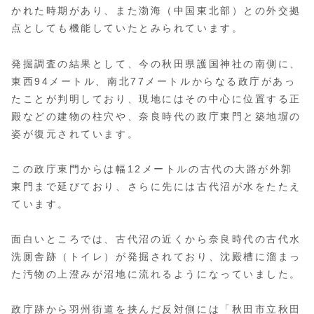
かれた時期があり、また渤海（中国東北部）との外交拠
点としても機能していたとみられています。
発掘調査の結果として、今の秋田県護国神社の南側に、
東西94メートル、南北77メートルからなる政庁があっ
たことが判明しており、現地にはその中心に位置する正
殿などの建物の柱穴や、奈良時代の政庁東門と築地塀の
姿が復元されています。
この政庁東門からは幅12メートルの古代の大路が外郭
東門まで延びており、さらに先には古代沼が水をたたえ
ています。
面白いところでは、古代沼の近くから奈良時代の古代水
洗厠舎跡（トイレ）が発掘されており、沈殿槽に溜まっ
た汚物の上澄みが沼地に流れるようになっていました。
政庁跡から羽州街道を挟んだ反対側には「秋田市立秋田