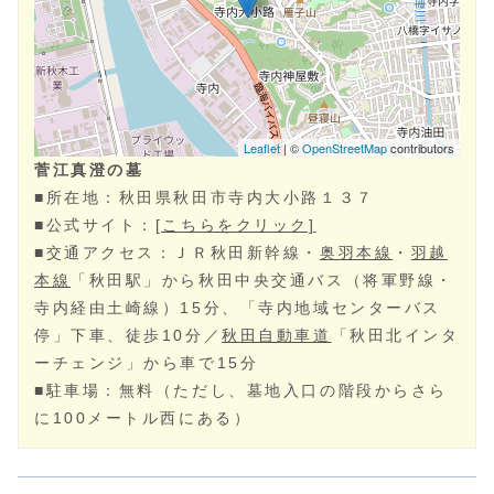
菅江真澄の墓
■所在地：秋田県秋田市寺内大小路１３７
■公式サイト：
[こちらをクリック]
■交通アクセス：ＪＲ秋田新幹線・
奥羽本線
・
羽越
本線
「秋田駅」から秋田中央交通バス（将軍野線・
寺内経由土崎線）15分、「寺内地域センターバス
停」下車、徒歩10分／
秋田自動車道
「秋田北インタ
ーチェンジ」から車で15分
■駐車場：無料（ただし、墓地入口の階段からさら
に100メートル西にある）