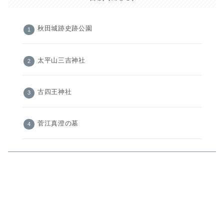
秋田城跡史跡公園
太平山三吉神社
古四王神社
菅江真澄の墓