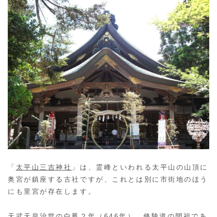
「
太平山三吉神社
」は、霊峰といわれる太平山の山頂に
奥宮が鎮座する古社ですが、これとは別に市街地のほう
にも里宮が存在します。
天武天皇治世の白鳳２年（646年）、修験道の開祖であ