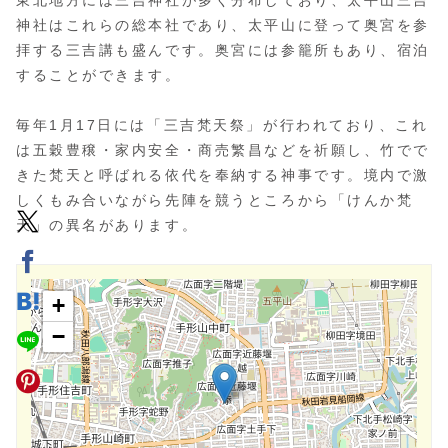
東北地方には三吉神社が多く分布しており、太平山三吉
神社はこれらの総本社であり、太平山に登って奥宮を参
拝する三吉講も盛んです。奥宮には参籠所もあり、宿泊
することができます。
毎年1月17日には「三吉梵天祭」が行われており、これ
は五穀豊穣・家内安全・商売繁昌などを祈願し、竹でで
きた梵天と呼ばれる依代を奉納する神事です。境内で激
しくもみ合いながら先陣を競うところから「けんか梵
天」の異名があります。