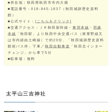
■所在地：秋田県秋田市寺内大畑
■電話番号：018-845-1837（秋田城跡歴史資料
館）
■公式サイト：
[こちらをクリック]
■交通アクセス：ＪＲ秋田新幹線・
奥羽本線
・
羽越
本線
「秋田駅」より秋田中央交通バス（将軍野線又
は寺内経由土崎線）で約20分、「秋田城跡歴史資料
館前バス停」下車／
秋田自動車道
「秋田北インター
チェンジ」から車で5分
■駐車場：無料
太平山三吉神社