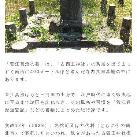
「菅江真澄の墓」は、「古四王神社」の鳥居を出てまっ
すぐ南西に400メートルほど進んだ寺内共同墓地の中に
あります。
菅江真澄はもと三河国の出身で、江戸時代に遠く蝦夷地
に至るまで諸国を訪ね歩き、その風俗や習慣を『菅江真
澄遊覧記』などの書物にまとめた紀行家です。
文政12年（1829）、角館町又は神代村（ともに今の仙
北市）で客死したといわれ、親交があった古四王神社摂