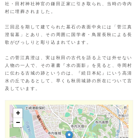
社・田村神社神官の鎌田正家に引き取られ、当時の寺内
村に埋葬されました。
三回忌を期して建てられた墓石の表面中央には「菅江真
澄翁墓」とあり、その周囲に国学者・鳥屋長秋による長
歌がびっしりと彫り込まれています。
この菅江真澄は、実は秋田の古代を語る上では外せない
人物の一人で、その著書『水の面影』を見ると、寺岡村
に伝わる古城の跡というのは、『続日本紀』にいう高清
水の丘であるとして、早くも秋田城跡の所在について言
及しています。