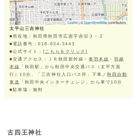
太平山三吉神社
■所在地：秋田県秋田市広面字赤沼３－２
■電話番号：018-834-3443
■公式サイト：
[こちらをクリック]
■交通アクセス：ＪＲ秋田新幹線・
奥羽本線
・
羽越
本線
「秋田駅」から秋田中央交通バス（太平方面
行）10分、「三吉神社入口バス停」下車／
秋田自動
車道
「秋田中央インターチェンジ」から車で10分
■駐車場：無料
古四王神社