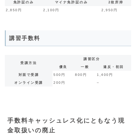
免許証のみ
マイナ免許証のみ
2枚所持
2,850円
2,100円
2,950円
講習手数料
講習区分
受講方法
優良
一般
違反・初回
対面で受講
500円
800円
1,400円
オンライン受講
200円
–
手数料キャッシュレス化にともなう現
金取扱いの廃止