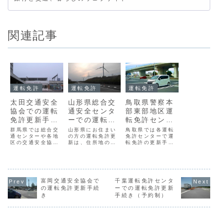
関連記事
運転免許
運転免許
運転免許
太田交通安全
山形県総合交
鳥取県警察本
協会での運転
通安全センタ
部東部地区運
免許更新手続
ーでの運転免
転免許センタ
き
許更新手続き
ーでの運転免
群馬県では総合交
山形県にお住まい
鳥取県では各運転
通センターや各地
の方の運転免許更
許更新手続き
免許センターで運
区の交通安全協
新は、住所地の警
転免許の更新手続
会、一部の警察庁
察署（山形・上
きを取り扱ってい
舎で運転免許更新
山・天童・寒河
ます。このうち鳥
手続きをしていま
江・村山を除く）
取県警察本部東部
す。このうち太田
か山形県総合交通
地区運転免許セン
交通安全協会での
安全センターで行
ターでの運転免許
運転免許更新手続
富岡交通安全協会で
っています。山形
千葉運転免許センタ
更新手続きは次の
きは次のとおりで
県総合交通安全セ
とおりです。鳥取
の運転免許更新手続
ーでの運転免許更新
す。太田交通安全
ンターでの運転免
県警察本部東部地
き
手続き（予約制）
協会のアクセス所
許更新手続きは次
区運転免許センタ
在地〒３７３－０
のとおりです。山
ーのアクセス所在
８１７群馬県太田
形県総合交通安全
地〒６８０－０８