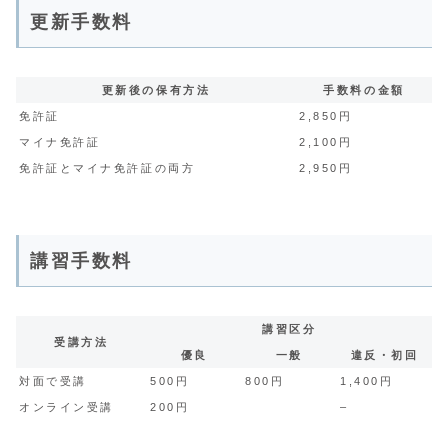
更新手数料
更新後の保有方法
手数料の金額
免許証
2,850円
マイナ免許証
2,100円
免許証とマイナ免許証の両方
2,950円
講習手数料
講習区分
受講方法
優良
一般
違反・初回
対面で受講
500円
800円
1,400円
オンライン受講
200円
–