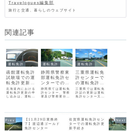
Travelogues編集部
旅行と交通、暮らしのウェブサイト
関連記事
運転免許
運転免許
運転免許
函館運転免許
静岡県警察東
三重県運転免
試験場での運
部運転免許セ
許センターで
転免許更新手
ンターでの運
の運転免許更
続き
転免許更新
新手続き
北海道内における
静岡県ては運転免
三重県では運転免
運転免許更新の申
（予約制）手
許センター、警察
許証の更新は運転
し込みは、運転免
署及び警察署分庁
免許センター又は
続き
許試験場、中央・
舎で運転免許の更
住所地を管轄する
厚別優良運転者免
新手続きを受け付
警察署で手続きを
許更新センター、
けています。静岡
することができま
住所地の警察署の
県警察東部運転免
す。また、幹部交
窓口で受け付けて
許センターでの運
番など出張方式に
います。函館運転
【11月29日業務終
転免許更新手続き
佐賀県運転免許セン
よる更新手続きも
免許試験場の運転
は次のとおりで
一部で実施されて
了】渡辺通ゴールド
ターでの運転免許更
免許更新手続きの
す。静岡県警察東
います。三重県運
免許センター
新手続き
概要は次のとおり
部運転免許センタ
転免許センターの