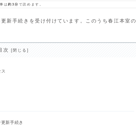
事は
約3分
で読めます。
の更新手続きを受け付けています。このうち春江本室
目次
セス
許更新手続き