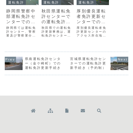
運転免許
運転免許
運転免許
静岡県警察中
秋田県運転免
厚別優良運転
部運転免許セ
許センターで
者免許更新セ
ンターでの運
の運転免許更
ンターでの更
転免許更新
新手続き
新手続き（オ
静岡県ては運転免
秋田県での運転免
厚別優良運転者免
（予約制）手
許センター、警察
許更新事務は、運
ンライン予約
許更新センターの
署及び警察署分庁
転免許センターや
アクセス所在地〒
続き
制）
舎で運転免許の更
一部の警察署・交
００４－００５２
新手続きを受け付
番で受け付けてい
札幌市厚別区厚別
けています。静岡
ます。 秋田県運転
中央２条４丁目５
県警察中部運転免
免許センターでの
番２０（厚別警察
許センターでの運
運転免許更新手続
署内）ＪＲ千歳線
転免許更新手続き
県南運転免許センタ
きは次のとおりで
宮城県運転免許セン
「新札幌駅」から
は次のとおりで
す。秋田県運転免
徒歩6分ＪＲ函館
ー（金ケ崎町）での
ターでの運転免許更
す。静岡県警察中
許センターのアク
本線「厚別駅」か
運転免許更新手続き
新手続き（予約制）
部運転免許センタ
セス所在地〒０１
ら徒歩15分地下鉄
ーのアクセス所在
０－１６０７秋田
東西線「新さっぽ
地〒４２０－０９
市新屋南浜町１２
ろ駅」から徒歩6
４９静岡市葵区与
－１ＪＲ「秋田...
分道央自動車道...
一...