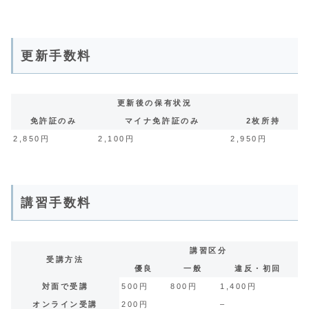
更新手数料
更新後の保有状況
免許証のみ
マイナ免許証のみ
2枚所持
2,850円
2,100円
2,950円
講習手数料
講習区分
受講方法
優良
一般
違反・初回
対面で受講
500円
800円
1,400円
オンライン受講
200円
–