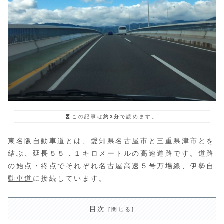
この記事は
約3分
で読めます。
東名阪自動車道とは、愛知県名古屋市と三重県津市とを
結ぶ、延長５５．１キロメートルの高速道路です。道路
の始点・終点でそれぞれ名古屋高速５号万場線、
伊勢自
動車道
に接続しています。
目次