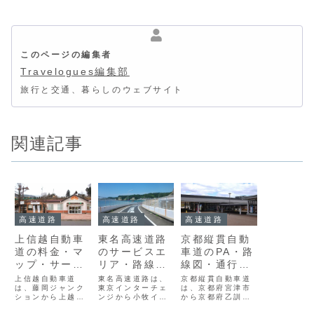
このページの編集者
Travelogues編集部
旅行と交通、暮らしのウェブサイト
関連記事
高速道路
高速道路
高速道路
上信越自動車
東名高速道路
京都縦貫自動
道の料金・マ
のサービスエ
車道のPA・路
ップ・サービ
リア・路線
線図・通行料
スエリア
図・料金情報
金・周辺観光
上信越自動車道
東名高速道路は、
京都縦貫自動車道
は、藤岡ジャンク
東京インターチェ
は、京都府宮津市
ションから上越ジ
ンジから小牧イン
から京都府乙訓郡
ャンクションまで
ターチェンジまで
大山崎町に至る延