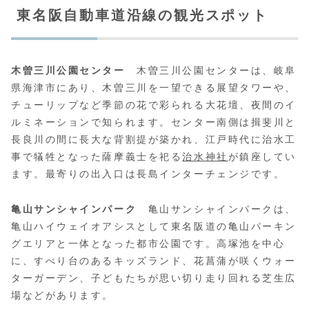
東名阪自動車道沿線の観光スポット
木曽三川公園センター
木曽三川公園センターは、岐阜
県海津市にあり、木曽三川を一望できる展望タワーや、
チューリップなど季節の花で彩られる大花壇、夜間のイ
ルミネーションで知られます。センター南側は揖斐川と
長良川の間に長大な背割提が築かれ、江戸時代に治水工
事で犠牲となった薩摩義士を祀る
治水神社
が鎮座してい
ます。最寄りの出入口は長島インターチェンジです。
亀山サンシャインパーク
亀山サンシャインパークは、
亀山ハイウェイオアシスとして東名阪道の亀山パーキン
グエリアと一体となった都市公園です。高塚池を中心
に、すべり台のあるキッズランド、花菖蒲が咲くウォー
ターガーデン、子どもたちが思い切り走り回れる芝生広
場などがあります。