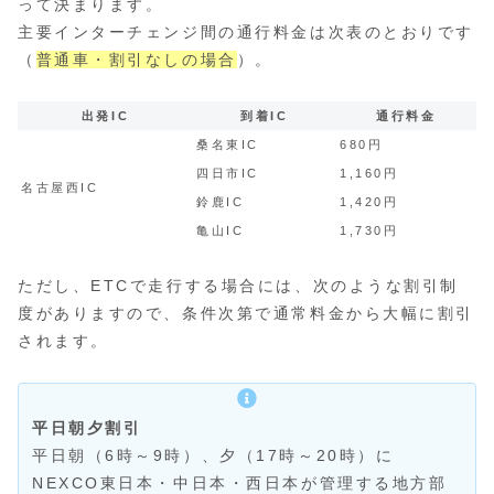
って決まります。
主要インターチェンジ間の通行料金は次表のとおりです
（
普通車・割引なしの場合
）。
出発IC
到着IC
通行料金
桑名東IC
680円
四日市IC
1,160円
名古屋西IC
鈴鹿IC
1,420円
亀山IC
1,730円
ただし、ETCで走行する場合には、次のような割引制
度がありますので、条件次第で通常料金から大幅に割引
されます。
平日朝夕割引
平日朝（6時～9時）、夕（17時～20時）に
NEXCO東日本・中日本・西日本が管理する地方部