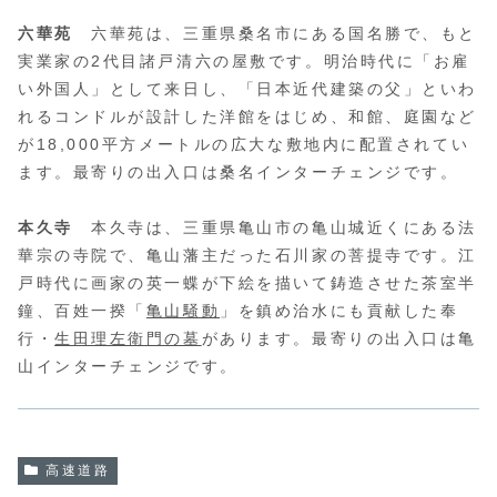
六華苑
六華苑は、三重県桑名市にある国名勝で、もと
実業家の2代目諸戸清六の屋敷です。明治時代に「お雇
い外国人」として来日し、「日本近代建築の父」といわ
れるコンドルが設計した洋館をはじめ、和館、庭園など
が18,000平方メートルの広大な敷地内に配置されてい
ます。最寄りの出入口は桑名インターチェンジです。
本久寺
本久寺は、三重県亀山市の亀山城近くにある法
華宗の寺院で、亀山藩主だった石川家の菩提寺です。江
戸時代に画家の英一蝶が下絵を描いて鋳造させた茶室半
鐘、百姓一揆「
亀山騒動
」を鎮め治水にも貢献した奉
行・
生田理左衛門の墓
があります。最寄りの出入口は亀
山インターチェンジです。
高速道路