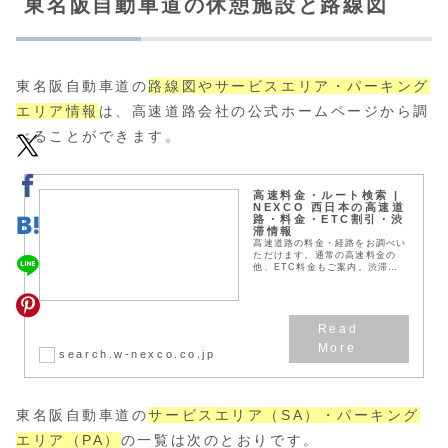
東名阪自動車道の休憩施設と路線図
東名阪自動車道の
路線図やサービスエリア・パーキング
エリア情報
は、高速道路会社の公式ホームページから調
べることができます。
高速料金・ルート検索 |
NEXCO 西日本の高速道
路・料金・ETC割引・渋
滞情報
高速道路の料金・経路をお調べい
ただけます。通常の高速料金の
他、ETC料金もご案内。渋滞予
測を加味した所要時間など高速道
路のドライブに役立つ情報もお知
らせしています。
search.w-nexco.co.jp
東名阪自動車道の
サービスエリア（SA）・パーキング
エリア（PA）
の一覧は次のとおりです。