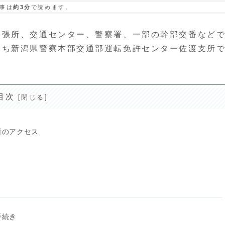
事は
約3分
で読めます。
出張所、交通センター、警察署、一部の幹部交番など
うち新潟県警察本部交通部運転免許センター佐渡支所
目次
所のアクセス
手続き